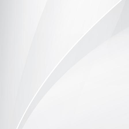
Kortenbruck Jörg EUcert Zertifikat_1-25-1140