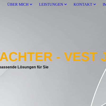
E
ÜBER MICH
LEISTUNGEN
KONTAKT
I
CHTER - VEST J.
 passende Lösungen für Sie